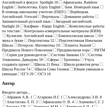
Английский в фокусе. Spotlight
16
Афанасьева. Rainbow
English
Биболетова. Enjoy English
Бим. Немецкий язык
В помощь школьному учителю (ПШУ)
Вербицкая.
Английский. Forward
Вертикаль
Домашние работы
Занимательный русский язык
Звездный английский.
Starlight
26
Кауфман - Happy English
Комплексные работы
по текстам
Контрольно-измерительные материалы (КИМ)
Кузовлев. Английский язык
Ломоносовская школа
От
звука к букве
Перспектива
52
Перспективная Начальная
Школа
Петерсон. Математика
19
Планета Знаний
Предшкола Нового Поколения
Предшкольная пора
РИТМ
Серия для руководителя
Система Занкова
13
Система
Эльконина, Давыдова
59
Сферы
Тропинка
Учусь
создавать проект
Школа 21 Века
Школа развития речи
Школа России
74
Школа Семи Гномов
Юным умникам и
умницам
ЕГЭ
29
ОГЭ
16
Автор
Введите автора...
Абрамов А.В.
1
Агаркова Н.Г.
1
Александрова Э.И.
8
Анастасова Л. П.
3
Афанасьева О. В.
4
Ашикова С.Г.
2
Беглова Т.В.
2
Безруких М.М.
1
Бененсон Е.П.
4