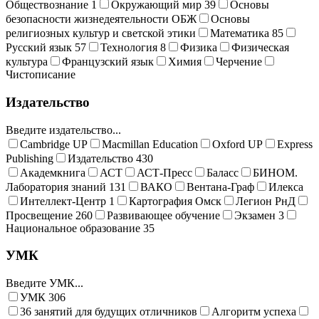
Обществознание
1
Окружающий мир
39
Основы
безопасности жизнедеятельности ОБЖ
Основы
религиозных культур и светской этики
Математика
85
Русский язык
57
Технология
8
Физика
Физическая
культура
Французский язык
Химия
Черчение
Чистописание
Издательство
Введите издательство...
Cambridge UP
Macmillan Education
Oxford UP
Express
Publishing
Издательство
430
Академкнига
АСТ
АСТ-Пресс
Баласс
БИНОМ.
Лаборатория знаний
131
ВАКО
Вентана-Граф
Илекса
Интеллект-Центр
1
Картография Омск
Легион РнД
Просвещение
260
Развивающее обучение
Экзамен
3
Национальное образование
35
УМК
Введите УМК...
УМК
306
36 занятий для будущих отличников
Алгоритм успеха