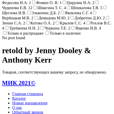
Федосова Н.А.
1
Фомин О. В.
1
Цирулик Н.А.
2
Чудинова Е.В.
12
Шмагина Т. С.
4
Шпикалова Т.Я.
5
Щеглова И.В.
Эльконин Д.Б.
2
Яковлева С.Г.
4
Вербицкая М.В.
2
Демидова М.Ю.
2
Добротин Д.Ю.
2
Зинин С.А.
2
Котова О.А.
2
Крылов С.С.
4
Рохлов В.С.
4
Трубанева Н.Н.
2
Чуркина Т.Е.
2
Ященко И.В.
4
Только в распродаже
Только в наличии
No post found
retold by Jenny Dooley &
Anthony Kerr
Товаров, соответствующих вашему запросу, не обнаружено.
МИК 2021©
Главная страница
Каталог
Новые направления
О нас
Обратный звонок