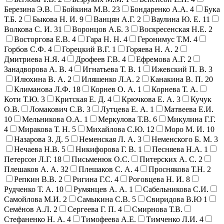
Березина Э.В.
Бойкина М.В.
23
Бондаренко А.А.
4
Бука
Т.Б.
2
Быкова Н. И.
9
Ванцян А.Г.
2
Ваулина Ю. Е.
11
Волкова С. И.
31
Воронцов А.Б.
3
Воскресенская Н.Е.
2
Восторгова Е.В.
4
Гара Н. Н.
4
Геронимус Т.М.
4
Горбов С.Ф.
4
Горецкий В.Г.
1
Горяева Н. А.
2
Дмитриева Н.Я.
4
Дрофеев Г.В.
4
Ефремова А.Г.
2
Занадворова А. В.
4
Игнатьева Т. В.
1
Ижевский П. В.
3
Илюхина В. А.
2
Иляшенко Л.А.
2
Канакина В. П.
20
Климанова Л.Ф.
18
Корнев О. А.
1
Корнева Т. А.
Коти Т.Ю.
3
Критская Е. Д.
4
Крючкова Е. А.
3
Кучук
О.В.
Ломакович С.В.
3
Лутцева Е. А.
1
Матвеева Е.И.
10
Мельникова О.А.
1
Меркулова Т.В.
6
Микулина Г.Г.
4
Миракова Т. Н.
5
Михайлова С.Ю.
12
Моро М. И.
10
Назарова З. Д.
5
Неменская Л. А.
3
Неменского Б. М.
3
Нечаева Н.В.
5
Никифорова Г. В.
1
Песняева Н.А.
1
Петерсон Л.Г.
18
Письменюк О.С.
Питерских А. С.
2
Плешаков А. А.
32
Плешаков С. А.
4
Проснякова Т.Н.
2
Репкин В.В.
2
Ригина Г.С.
4
Роговцева Н. И.
8
Рудченко Т. А.
10
Румянцев А. А.
1
Сабельникова С.И.
Самойлова М.И.
2
Самыкина С.В.
5
Свиридова В.Ю
1
Семёнов А.Л.
2
Сергеева Г. П.
4
Смирнова Т.В.
Стефаненко Н. А.
4
Тимофеева А.Е.
Тимченко Л.И.
4