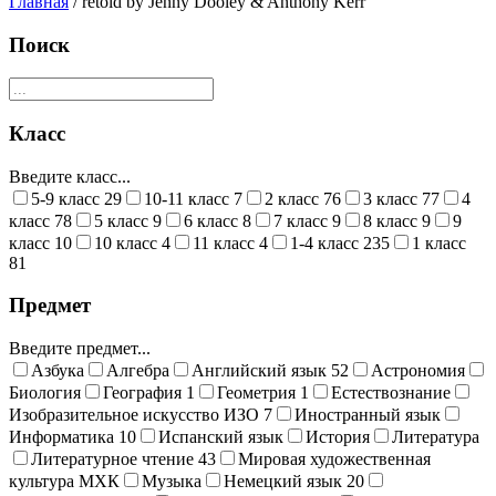
Главная
/ retold by Jenny Dooley & Anthony Kerr
Поиск
Класс
Введите класс...
5-9 класс
29
10-11 класс
7
2 класс
76
3 класс
77
4
класс
78
5 класс
9
6 класс
8
7 класс
9
8 класс
9
9
класс
10
10 класс
4
11 класс
4
1-4 класс
235
1 класс
81
Предмет
Введите предмет...
Азбука
Алгебра
Английский язык
52
Астрономия
Биология
География
1
Геометрия
1
Естествознание
Изобразительное искусство ИЗО
7
Иностранный язык
Информатика
10
Испанский язык
История
Литература
Литературное чтение
43
Мировая художественная
культура МХК
Музыка
Немецкий язык
20