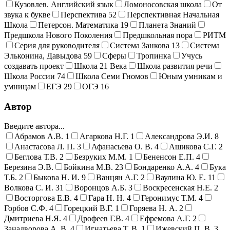
Кузовлев. Английский язык
Ломоносовская школа
От
звука к букве
Перспектива
52
Перспективная Начальная
Школа
Петерсон. Математика
19
Планета Знаний
Предшкола Нового Поколения
Предшкольная пора
РИТМ
Серия для руководителя
Система Занкова
13
Система
Эльконина, Давыдова
59
Сферы
Тропинка
Учусь
создавать проект
Школа 21 Века
Школа развития речи
Школа России
74
Школа Семи Гномов
Юным умникам и
умницам
ЕГЭ
29
ОГЭ
16
Автор
Введите автора...
Абрамов А.В.
1
Агаркова Н.Г.
1
Александрова Э.И.
8
Анастасова Л. П.
3
Афанасьева О. В.
4
Ашикова С.Г.
2
Беглова Т.В.
2
Безруких М.М.
1
Бененсон Е.П.
4
Березина Э.В.
Бойкина М.В.
23
Бондаренко А.А.
4
Бука
Т.Б.
2
Быкова Н. И.
9
Ванцян А.Г.
2
Ваулина Ю. Е.
11
Волкова С. И.
31
Воронцов А.Б.
3
Воскресенская Н.Е.
2
Восторгова Е.В.
4
Гара Н. Н.
4
Геронимус Т.М.
4
Горбов С.Ф.
4
Горецкий В.Г.
1
Горяева Н. А.
2
Дмитриева Н.Я.
4
Дрофеев Г.В.
4
Ефремова А.Г.
2
Занадворова А. В.
4
Игнатьева Т. В.
1
Ижевский П. В.
3