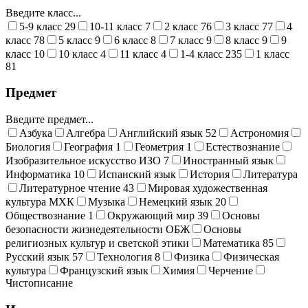
Введите класс...
5-9 класс
29
10-11 класс
7
2 класс
76
3 класс
77
4
класс
78
5 класс
9
6 класс
8
7 класс
9
8 класс
9
9
класс
10
10 класс
4
11 класс
4
1-4 класс
235
1 класс
81
Предмет
Введите предмет...
Азбука
Алгебра
Английский язык
52
Астрономия
Биология
География
1
Геометрия
1
Естествознание
Изобразительное искусство ИЗО
7
Иностранный язык
Информатика
10
Испанский язык
История
Литература
Литературное чтение
43
Мировая художественная
культура МХК
Музыка
Немецкий язык
20
Обществознание
1
Окружающий мир
39
Основы
безопасности жизнедеятельности ОБЖ
Основы
религиозных культур и светской этики
Математика
85
Русский язык
57
Технология
8
Физика
Физическая
культура
Французский язык
Химия
Черчение
Чистописание