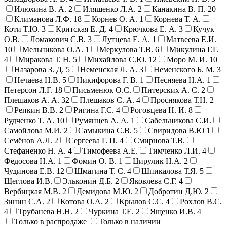
Илюхина В. А.
2
Иляшенко Л.А.
2
Канакина В. П.
20
Климанова Л.Ф.
18
Корнев О. А.
1
Корнева Т. А.
Коти Т.Ю.
3
Критская Е. Д.
4
Крючкова Е. А.
3
Кучук
О.В.
Ломакович С.В.
3
Лутцева Е. А.
1
Матвеева Е.И.
10
Мельникова О.А.
1
Меркулова Т.В.
6
Микулина Г.Г.
4
Миракова Т. Н.
5
Михайлова С.Ю.
12
Моро М. И.
10
Назарова З. Д.
5
Неменская Л. А.
3
Неменского Б. М.
3
Нечаева Н.В.
5
Никифорова Г. В.
1
Песняева Н.А.
1
Петерсон Л.Г.
18
Письменюк О.С.
Питерских А. С.
2
Плешаков А. А.
32
Плешаков С. А.
4
Проснякова Т.Н.
2
Репкин В.В.
2
Ригина Г.С.
4
Роговцева Н. И.
8
Рудченко Т. А.
10
Румянцев А. А.
1
Сабельникова С.И.
Самойлова М.И.
2
Самыкина С.В.
5
Свиридова В.Ю
1
Семёнов А.Л.
2
Сергеева Г. П.
4
Смирнова Т.В.
Стефаненко Н. А.
4
Тимофеева А.Е.
Тимченко Л.И.
4
Федосова Н.А.
1
Фомин О. В.
1
Цирулик Н.А.
2
Чудинова Е.В.
12
Шмагина Т. С.
4
Шпикалова Т.Я.
5
Щеглова И.В.
Эльконин Д.Б.
2
Яковлева С.Г.
4
Вербицкая М.В.
2
Демидова М.Ю.
2
Добротин Д.Ю.
2
Зинин С.А.
2
Котова О.А.
2
Крылов С.С.
4
Рохлов В.С.
4
Трубанева Н.Н.
2
Чуркина Т.Е.
2
Ященко И.В.
4
Только в распродаже
Только в наличии