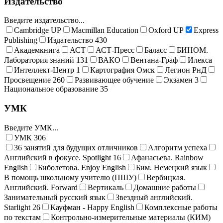
Издательство
Введите издательство...
Cambridge UP
Macmillan Education
Oxford UP
Express
Publishing
Издательство
430
Академкнига
АСТ
АСТ-Пресс
Баласс
БИНОМ.
Лаборатория знаний
131
ВАКО
Вентана-Граф
Илекса
Интеллект-Центр
1
Картография Омск
Легион РнД
Просвещение
260
Развивающее обучение
Экзамен
3
Национальное образование
35
УМК
Введите УМК...
УМК
306
36 занятий для будущих отличников
Алгоритм успеха
Английский в фокусе. Spotlight
16
Афанасьева. Rainbow
English
Биболетова. Enjoy English
Бим. Немецкий язык
В помощь школьному учителю (ПШУ)
Вербицкая.
Английский. Forward
Вертикаль
Домашние работы
Занимательный русский язык
Звездный английский.
Starlight
26
Кауфман - Happy English
Комплексные работы
по текстам
Контрольно-измерительные материалы (КИМ)