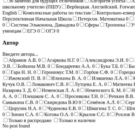
36 занятий для будущих отличников
Алгоритм успеха
А
школьному учителю (ПШУ)
Вербицкая. Английский. Forwar
English
Комплексные работы по текстам
Контрольно-изме
Перспективная Начальная Школа
Петерсон. Математика
0
0
Система Эльконина, Давыдова
0
Сферы
Тропинка
У
умницам
ЕГЭ
0
ОГЭ
0
Автор
Введите автора...
Абрамов А.В.
0
Агаркова Н.Г.
0
Александрова Э.И.
0
Э.В.
Бойкина М.В.
0
Бондаренко А.А.
0
Бука Т.Б.
0
Бы
0
Гара Н. Н.
0
Геронимус Т.М.
0
Горбов С.Ф.
0
Горецки
Ижевский П. В.
0
Илюхина В. А.
0
Иляшенко Л.А.
0
Кучук О.В.
Ломакович С.В.
0
Лутцева Е. А.
0
Матвеева 
Назарова З. Д.
0
Неменская Л. А.
0
Неменского Б. М.
0
Н
А. А.
0
Плешаков С. А.
0
Проснякова Т.Н.
0
Репкин В.В.
Самыкина С.В.
0
Свиридова В.Ю
0
Семёнов А.Л.
0
Серг
Цирулик Н.А.
0
Чудинова Е.В.
0
Шмагина Т. С.
0
Шпи
0
Зинин С.А.
0
Котова О.А.
0
Крылов С.С.
0
Рохлов В
Только в распродаже
Только в наличии
No post found