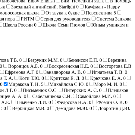
Биболетова. Enjoy English
Бим. Немецкий язык
В помощь
зык
Звездный английский. Starlight
0
Кауфман - Happy
моносовская школа
От звука к букве
Перспектива
5
ая пора
РИТМ
Серия для руководителя
Система Занкова
Школа России
0
Школа Семи Гномов
Юным умникам и
лова Т.В.
0
Безруких М.М.
0
Бененсон Е.П.
0
Березина
0
Воронцов А.Б.
0
Воскресенская Н.Е.
0
Восторгова Е.В.
Ефремова А.Г.
0
Занадворова А. В.
0
Игнатьева Т. В.
0
а Т. А.
Коти Т.Ю.
0
Критская Е. Д.
0
Крючкова Е. А.
0
0
Миракова Т. Н.
5
Михайлова С.Ю.
0
Моро М. И.
0
н Л.Г.
0
Письменюк О.С.
Питерских А. С.
0
Плешаков
нцев А. А.
0
Сабельникова С.И.
Самойлова М.И.
0
 А.Е.
Тимченко Л.И.
0
Федосова Н.А.
0
Фомин О. В.
0
Г.
0
Вербицкая М.В.
0
Демидова М.Ю.
0
Добротин Д.Ю.