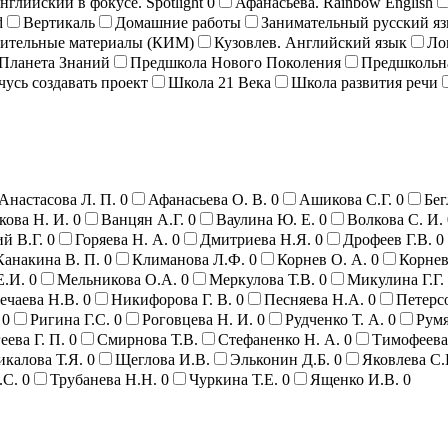
нглийский в фокусе. Spotlight
0
Афанасьева. Rainbow English
d
Вертикаль
Домашние работы
Занимательный русский я
рительные материалы (КИМ)
Кузовлев. Английский язык
Ло
Планета Знаний
Предшкола Нового Поколения
Предшкольн
чусь создавать проект
Школа 21 Века
Школа развития речи
Анастасова Л. П.
0
Афанасьева О. В.
0
Ашикова С.Г.
0
Бег
кова Н. И.
0
Ванцян А.Г.
0
Ваулина Ю. Е.
0
Волкова С. И.
й В.Г.
0
Горяева Н. А.
0
Дмитриева Н.Я.
0
Дрофеев Г.В.
0
Канакина В. П.
0
Климанова Л.Ф.
0
Корнев О. А.
0
Корнев
Е.И.
0
Мельникова О.А.
0
Меркулова Т.В.
0
Микулина Г.Г.
ечаева Н.В.
0
Никифорова Г. В.
0
Песняева Н.А.
0
Петерсо
0
Ригина Г.С.
0
Роговцева Н. И.
0
Рудченко Т. А.
0
Румя
еева Г. П.
0
Смирнова Т.В.
Стефаненко Н. А.
0
Тимофеева
калова Т.Я.
0
Щеглова И.В.
Эльконин Д.Б.
0
Яковлева С.
.С.
0
Трубанева Н.Н.
0
Чуркина Т.Е.
0
Ященко И.В.
0