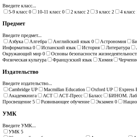
Введите класс...
5-9 класс
0
10-11 класс
0
2 класс
2
3 класс
2
4 класс
Предмет
Введите предмет...
Азбука
Алгебра
Английский язык
0
Астрономия
Б
Информатика
0
Испанский язык
История
Литература
Окружающий мир
0
Основы безопасности жизнедеятельнос
Физическая культура
Французский язык
Химия
Черчени
Издательство
Введите издательство...
Cambridge UP
Macmillan Education
Oxford UP
Express 
Академкнига
АСТ
АСТ-Пресс
Баласс
БИНОМ. Лабо
Просвещение
5
Развивающее обучение
Экзамен
0
Нацио
УМК
Введите УМК...
УМК
5