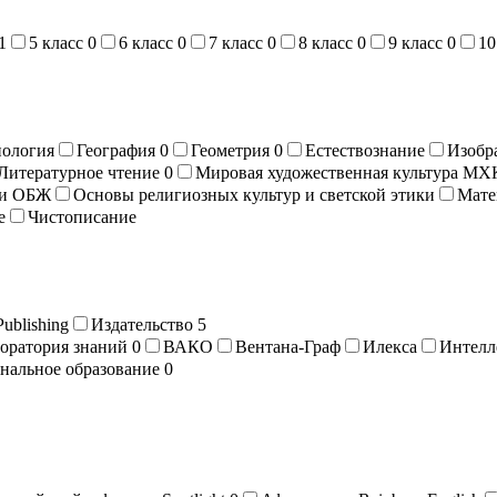
1
5 класс
0
6 класс
0
7 класс
0
8 класс
0
9 класс
0
10
иология
География
0
Геометрия
0
Естествознание
Изобр
Литературное чтение
0
Мировая художественная культура МХ
ти ОБЖ
Основы религиозных культур и светской этики
Мате
е
Чистописание
Publishing
Издательство
5
ратория знаний
0
ВАКО
Вентана-Граф
Илекса
Интелл
нальное образование
0