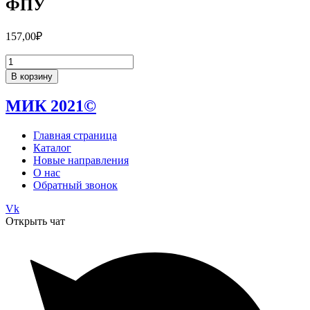
ФПУ
157,00
₽
Количество
Соколова.
В корзину
УМКн.
Рабочая
МИК 2021©
тетрадь.
Окружающий
мир.
Главная страница
2кл.
Каталог
№1
Новые направления
Плешаков
О нас
ФПУ
Обратный звонок
Vk
Открыть чат