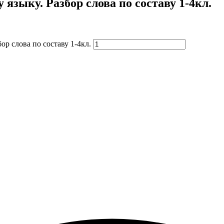
языку. Разбор слова по составу 1-4кл.
р слова по составу 1-4кл.